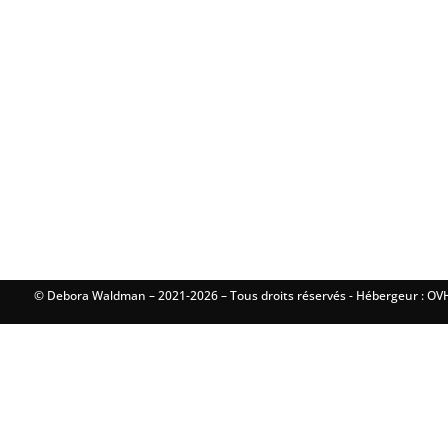
© Debora Waldman – 2021-2026 – Tous droits réservés - Hébergeur : OVH 