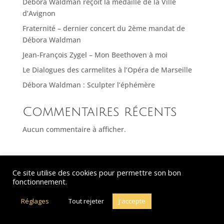
Débora Waldman reçoit la médaille de la Ville
d’Avignon
Fraternité – dernier concert du 2ème mandat de
Débora Waldman
Jean-François Zygel – Mon Beethoven à moi
Le Dialogues des carmelites à l’Opéra de Marseille
Débora Waldman : Sculpter l’éphémère
Commentaires récents
Aucun commentaire à afficher.
© Debora Waldman – 2021-2026 – Tous droits réservés - Hébergeur : OVH
Ce site utilise des cookies pour permettre son bon
fonctionnement.
– Webdesign : Just’in Créations
Réglages
Tout rejeter
J'accepte