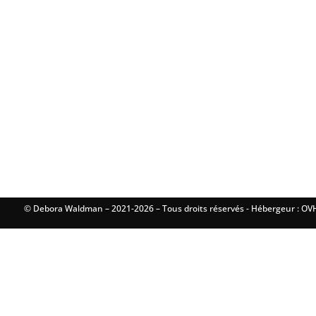
© Debora Waldman – 2021-2026 – Tous droits réservés - Hébergeur : OVH 