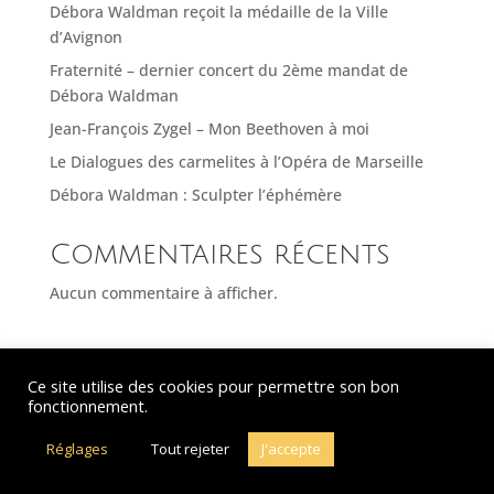
Débora Waldman reçoit la médaille de la Ville
d’Avignon
Fraternité – dernier concert du 2ème mandat de
Débora Waldman
Jean-François Zygel – Mon Beethoven à moi
Le Dialogues des carmelites à l’Opéra de Marseille
Débora Waldman : Sculpter l’éphémère
Commentaires récents
Aucun commentaire à afficher.
Ce site utilise des cookies pour permettre son bon
© Debora Waldman – 2021-2026 – Tous droits réservés - Hébergeur : OVH
fonctionnement.
– Webdesign : Just’in Créations
Réglages
Tout rejeter
J'accepte