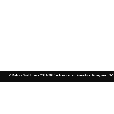
© Debora Waldman – 2021-2026 – Tous droits réservés - Hébergeur : OVH 