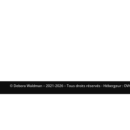
© Debora Waldman – 2021-2026 – Tous droits réservés - Hébergeur : OVH 