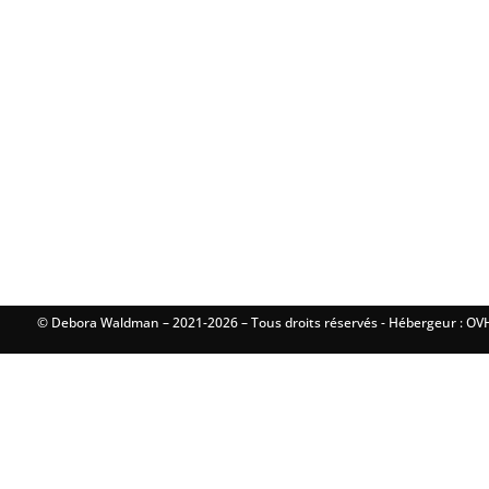
© Debora Waldman – 2021-2026 – Tous droits réservés - Hébergeur : OVH 