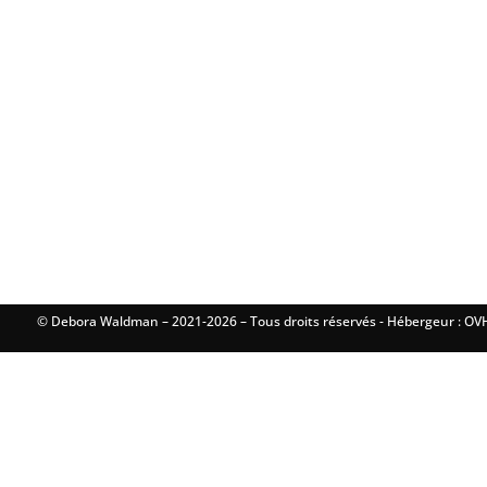
© Debora Waldman – 2021-2026 – Tous droits réservés - Hébergeur : OVH 