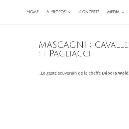
Home
A Propos
Concerts
Media
MASCAGNI : Cavalle
: I Pagliacci
..Le geste souverain de la cheffe
Débora Wal