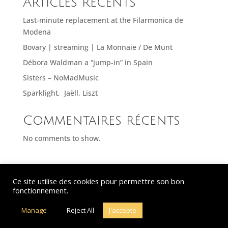
Articles récents
Last-minute replacement at the Filarmonica de
Modena
Bovary | streaming | La Monnaie / De Munt
Débora Waldman a “jump-in” in Spain
Sisters – NoMadMusic
Sparklight, Jaëll, Liszt
Commentaires récents
No comments to show.
Ce site utilise des cookies pour permettre son bon
© Debora Waldman – 2021-2026 – All rights reserved - Hosting : OVH –
fonctionnement.
Webdesign : Just’in Créations
Manage
Reject All
J'accepte